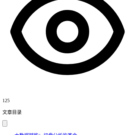
125
文章目录