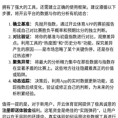
拥有了强大的工具，还需建立正确的使用框架。建议遵循以下
步骤，将开云平台的数据与你的分析有机结合：
确立基准：
先抛开指数，通过开云体育APP的赛前报告
形成自己对比赛胜负平概率和预期比分的独立判断。
对比验证：
将你的基准与初盘指数进行对比，观察差异
点。利用工具的“热度图”和“历史分布”功能，探究差异
产生的原因——是市场忽略了某个关键伤停，还是存在
过热追捧？
聚焦异常：
将最大的分析精力集中在那些数据与指数存
在显著矛盾的比赛上。这些地方往往隐藏着真正的价值
或陷阱。
动态追踪：
决策后，利用App的实时数据更新功能，追
踪指数后续变化，验证或修正自己的判断，为未来的分
析积累经验。
值得一提的是，对于新用户，开云体育官网提供了极具诚意的
注册即送体验金
福利。这笔资金是绝佳的“实践弹药”，让用户
可以在无风险的环境中，真实体验如何运用这些数据工具进行