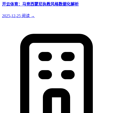
开云体育：马竞西蒙尼执教风格数据化解析
2025-12-25
阅读
→