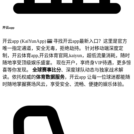
开云app
开云app (KaiYunApp) 🎰 寻找开云app最新入口？这里是官方
唯一指定通道，安全无毒，拒绝劫持。 针对移动端深度定
制，开云体育app,开云体育官网,kaiyun，超低流量消耗，随时
随地享受顶级娱乐盛宴。 现在开户，享终身VIP待遇，更多惊
喜等你发现。
全球赛事比分
、深度球队动态与独家战术解
读。依托权威的
体育数据服务
，开云app 让每一位球迷都能随
时随地掌握赛场风云，享受安全、流畅、便捷的娱乐体验。