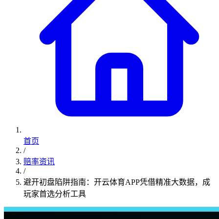
首页
/
赔率资讯
/
避开初盘陷阱指南：开云体育APP凭借精准大数据，成
玩家首选分析工具