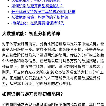
大数据赋能：初盘分析的革命
如何识别与避开典型初盘陷阱？
开云体育APP数据工具的核心应用场景
从数据到决策：构建你的分析框架
持续进化：在数据赛道保持领先
大数据赋能：初盘分析的革命
对于体育爱好者而言，分析比赛初盘常常是决策中最关键，也
最令人困惑的一步。信息不对称、市场噪音干扰，使得许多玩
家在初盘阶段就陷入了进退两难的陷阱。传统的分析模式依赖
个人经验和零散信息，已经难以应对瞬息万变的数据赛场。这
种背景下，能够提供精准、即时、深度数据分析的工具成为了
刚需。开云体育APP之所以能被众多资深玩家选为核心分析工
具，正是因为它背后强大的人工智能算法与海量数据运算能
力，从根本上改变了初盘分析的游戏规则。
如何识别与避开典型初盘陷阱？
初盘陷阱通常表现为与基本面明显不符的指数设置，其目的是