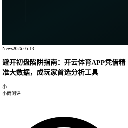
News
2026-05-13
避开初盘陷阱指南：开云体育APP凭借精
准大数据，成玩家首选分析工具
小
小雨测评