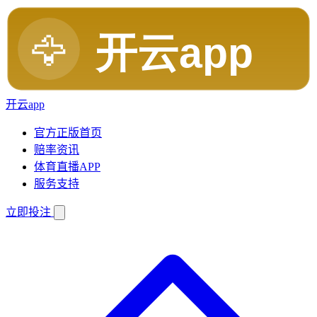
开云app
官方正版首页
赔率资讯
体育直播APP
服务支持
立即投注