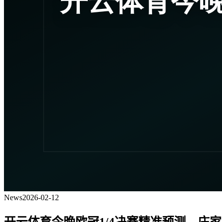
News
2026-02-12