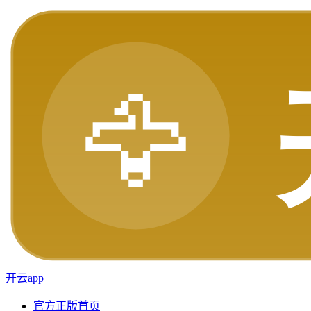
开云app
官方正版首页