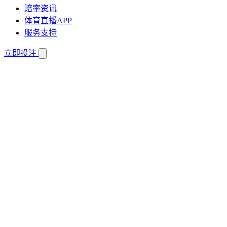
赔率资讯
体育直播APP
服务支持
立即投注