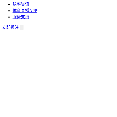
赔率资讯
体育直播APP
服务支持
立即投注