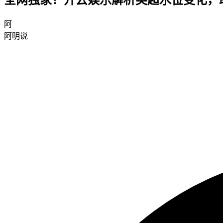
全网独家！开云娱乐解析英超水位变化，
阿
阿明说