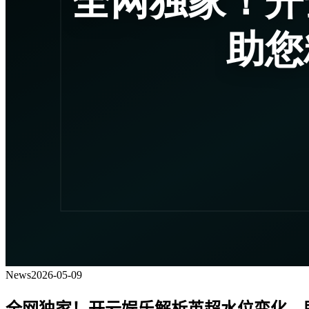
News
2026-05-09