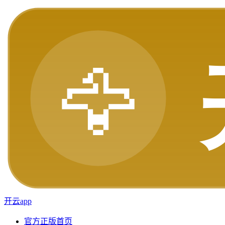
开云app
官方正版首页