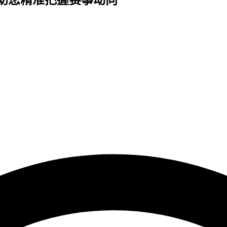
助您精准把握赛事动向