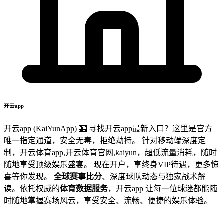
开云app
开云app (KaiYunApp) 🎰 寻找开云app最新入口？这里是官方
唯一指定通道，安全无毒，拒绝劫持。 针对移动端深度定
制，开云体育app,开云体育官网,kaiyun，超低流量消耗，随时
随地享受顶级娱乐盛宴。 现在开户，享终身VIP待遇，更多惊
喜等你发现。
全球赛事比分
、深度球队动态与独家战术解
读。依托权威的
体育数据服务
，开云app 让每一位球迷都能随
时随地掌握赛场风云，享受安全、流畅、便捷的娱乐体验。