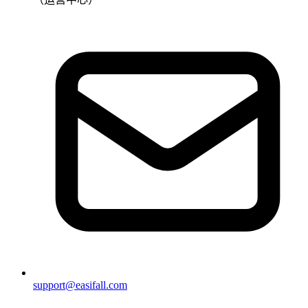
support@easifall.com