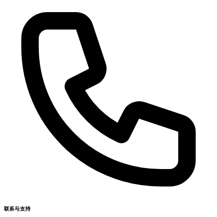
联系与支持