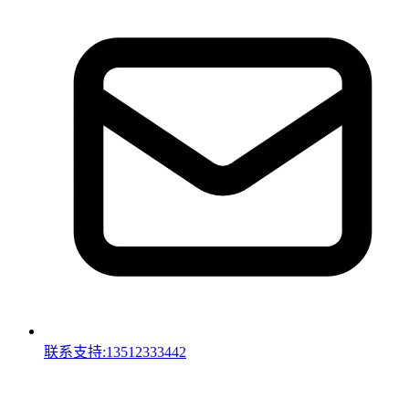
联系支持:13512333442