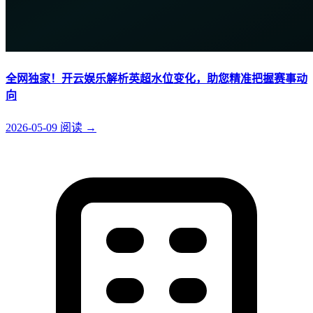
全网独家！开云娱乐解析英超水位变化，助您精准把握赛事动
向
2026-05-09
阅读
→