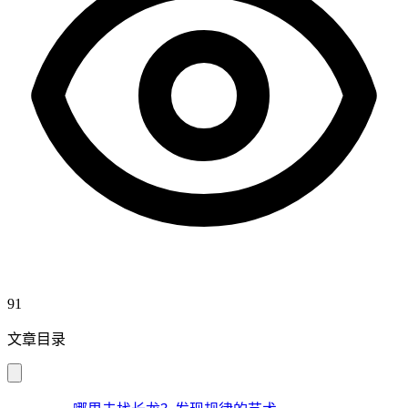
91
文章目录