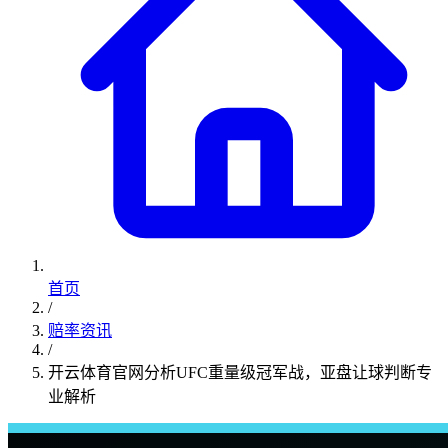
首页
/
赔率资讯
/
开云体育官网分析UFC重量级冠军战，亚盘让球判断专
业解析