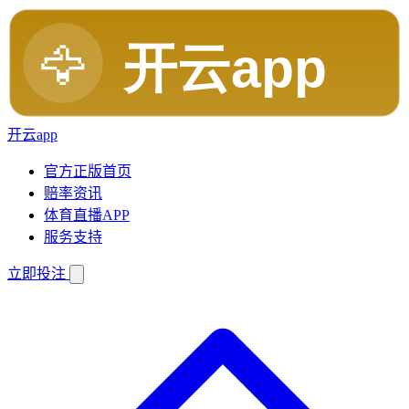
开云app
官方正版首页
赔率资讯
体育直播APP
服务支持
立即投注