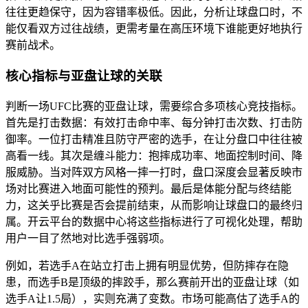
往往更趋保守，因为容错率极低。因此，分析让球盘口时，不
能仅看双方过往战绩，更需考量在高压环境下谁能更好地执行
赛前战术。
核心指标与亚盘让球的关联
判断一场UFC比赛的亚盘让球，需要综合多项核心竞技指标。
首先是打击数据：有效打击命中率、每分钟打击次数、打击防
御率。一位打击精准且防守严密的选手，在让分盘口中往往被
高看一线。其次是缠斗能力：抱摔成功率、地面控制时间、降
服威胁。当对阵双方风格一摔一打时，盘口深度会显著反映市
场对比赛进入地面可能性的预判。最后是体能分配与终结能
力，这关乎比赛是否会提前结束，从而影响让球盘口的最终归
属。开云平台的数据中心将这些指标进行了可视化处理，帮助
用户一目了然地对比选手强弱项。
例如，若选手A在站立打击上拥有明显优势，但防摔存在隐
患，而选手B是顶级的摔跤手，那么赛前开出的亚盘让球（如
选手A让1.5局），实则充满了变数。市场可能高估了选手A的