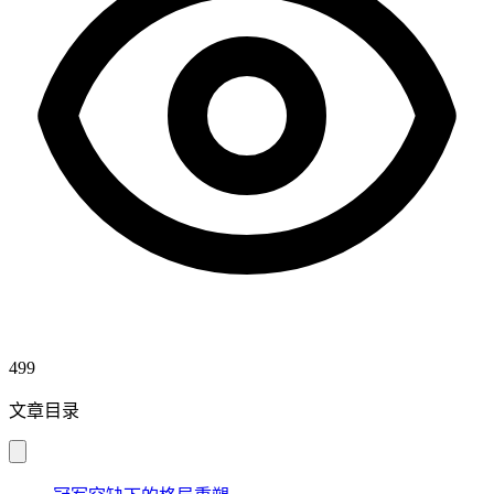
499
文章目录