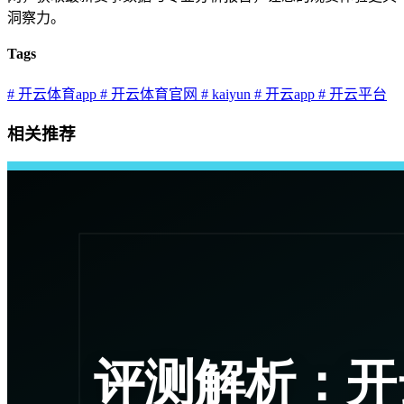
洞察力。
Tags
# 开云体育app
# 开云体育官网
# kaiyun
# 开云app
# 开云平台
相关推荐