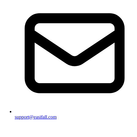
support@easifall.com