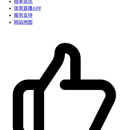
赔率资讯
体育直播APP
服务支持
网站地图