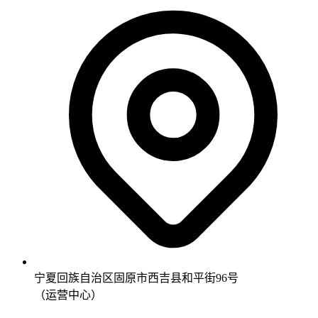
宁夏回族自治区固原市西吉县和平街96号
（运营中心）